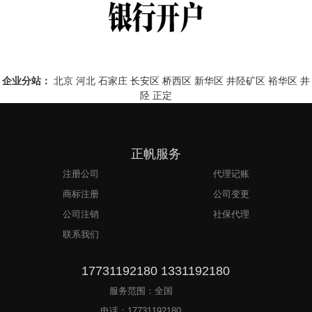
企业分站：
北京
河北
石家庄
长安区
桥西区
新华区
井陉矿区
裕华区
井
陉
正定
正帆服务
注册公司
代理记账
商标注册
公司变更
公司注销
社保代理
联系我们
17731192180 1331192180
服务范围：全国
电话：
17731192180